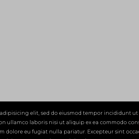
adipisicing elit, sed do eiusmod tempor incididunt ut
on ullamco laboris nisi ut aliquip ex ea commodo cons
lum dolore eu fugiat nulla pariatur. Excepteur sint occ