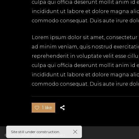
culpa qui officia deserunt mollit anim id
incididunt ut labore et dolore magna aliq
commodo consequat. Duis aute irure dolor 
Lorem ipsum dolor sit amet, consectetur 
ad minim veniam, quis nostrud exercitati
reprehenderit in voluptate velit esse cil
nica
culpa qui officia deserunt mollit anim id
incididunt ut labore et dolore magna aliq
commodo consequat. Duis aute irure dolor 
1 like
Site still under construction.
© RMLfx, 2038. All Rights Reserved.