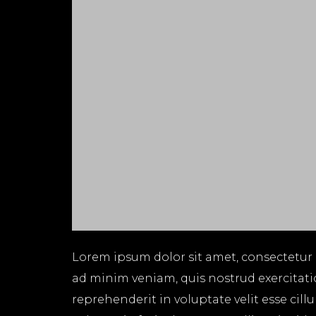
Lorem ipsum dolor sit amet, consectetur 
ad minim veniam, quis nostrud exercitati
reprehenderit in voluptate velit esse cil